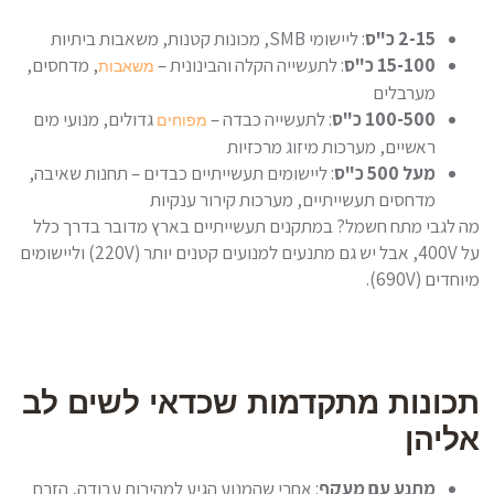
2-15 כ"ס
: ליישומי SMB, מכונות קטנות, משאבות ביתיות
15-100 כ"ס
: לתעשייה הקלה והבינונית –
, מדחסים,
משאבות
מערבלים
100-500 כ"ס
: לתעשייה כבדה –
גדולים, מנועי מים
מפוחים
ראשיים, מערכות מיזוג מרכזיות
מעל 500 כ"ס
: ליישומים תעשייתיים כבדים – תחנות שאיבה,
מדחסים תעשייתיים, מערכות קירור ענקיות
מה לגבי מתח חשמל? במתקנים תעשייתיים בארץ מדובר בדרך כלל
על 400V, אבל יש גם מתנעים למנועים קטנים יותר (220V) וליישומים
מיוחדים (690V).
תכונות מתקדמות שכדאי לשים לב
אליהן
מתנע עם מעקף
: אחרי שהמנוע הגיע למהירות עבודה, הזרם