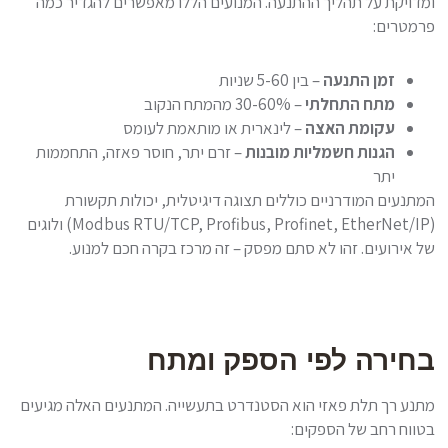
ומדויקת על תהליך ההתנעה. המנועים הללו מאפשרים להגדיר כמה
פרמטרים:
זמן התנעה
– בין 5-60 שניות
מתח התחלתי
– 30-60% מהמתח הנקוב
עקומת האצה
– לינארית או מותאמת לעומס
הגנות חשמליות מובנות
– זרם יתר, חוסר פאזה, התחממות
יתר
המתנעים המודרניים כוללים תצוגה דיגיטלית, יכולות תקשורת
(Modbus RTU/TCP, Profibus, Profinet, EtherNet/IP) ולוגים
של אירועים. זהו לא סתם מפסק – זה מרכז בקרה חכם למנוע.
בחירה לפי הספק ומתח
מתנע רך תלת פאזי הוא הסטנדרט בתעשייה. המתנעים האלה מגיעים
בטווח רחב של הספקים: