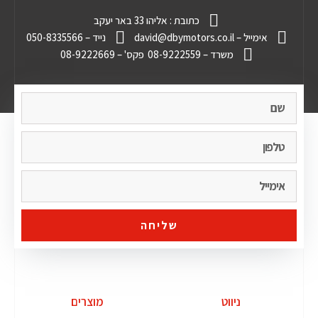
כתובת : אליהו 33 באר יעקב
אימייל – david@dbymotors.co.il
נייד – 050-8335566
משרד – 08-9222559
פקס' – 08-9222669
שליחה
ניווט
מוצרים