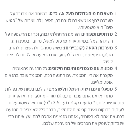
משאבות מים גדולות מעל 7.5 כ"ס:
במיוחד אם מדובר על
מערכת לחץ או משאבה לגובה רב, הסיכון להיווצרות של "פטיש
מים" הוא משמעותי.
מדחסים ומפוחים
: העומס ההתחלתי גבוה, וכך גם ההשפעה על
רשת החשמל. במיזוג אוויר מרכזי, למשל, מדובר בסטנדרט.
מערכות הסעה (קונביירים)
: כשיש מסה גדולה שצריך להזיז,
התנעה פתאומית יכולה "לקרוע" את הרצועה או לגרום לחפצים
ליפול.
מכונות עם מצמדים ותיבות הילוכים
: כל התנעה פתאומית
מקצרת את חיי המצמד. עם התנעה רכה, המצמד עובד בתנאים
אופטימליים.
מפעלים עם רשת חשמל חלשה
: אם יש לכם בעיות של נפילות
מתח, או אם אתם עובדים עם גנרטור – מתנע רך הוא הפתרון.
מתי אפשר לוותר? מנועים קטנים (עד 3-5 כ"ס) או כאלה שמופעלים
לעיתים רחוקות ואינם קריטיים לתהליך, בדרך כלל לא צריכים התנעה
רכה. אם אתם לא בטוחים, אנחנו מזמינים אתכם להתייעץ איתנו כדי
שנבדוק לעומק את הצרכים של המערכת שלכם.