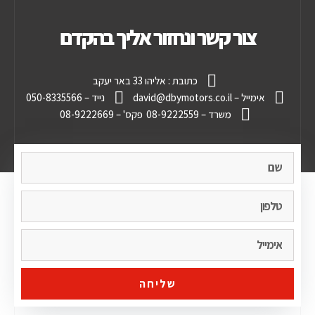
צור קשר ונחזור אליך בהקדם
כתובת : אליהו 33 באר יעקב
אימייל – david@dbymotors.co.il
נייד – 050-8335566
משרד – 08-9222559
פקס' – 08-9222669
שליחה