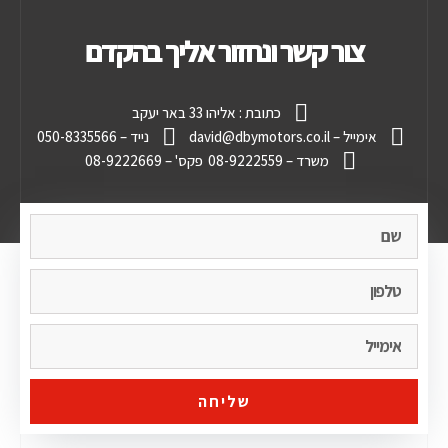
צור קשר ונחזור אליך בהקדם
כתובת : אליהו 33 באר יעקב
אימייל – david@dbymotors.co.il
נייד – 050-8335566
משרד – 08-9222559
פקס' – 08-9222669
שליחה