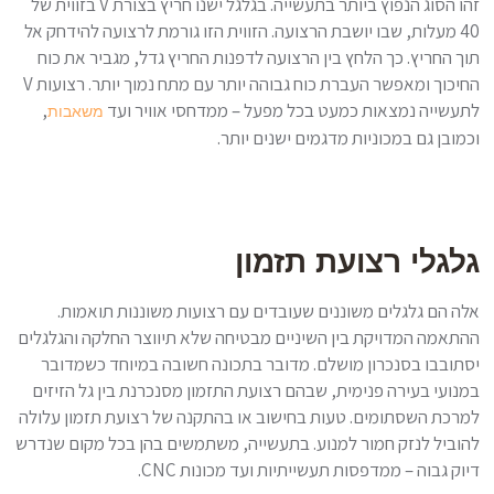
זהו הסוג הנפוץ ביותר בתעשייה. בגלגל ישנו חריץ בצורת V בזווית של
40 מעלות, שבו יושבת הרצועה. הזווית הזו גורמת לרצועה להידחק אל
תוך החריץ. כך הלחץ בין הרצועה לדפנות החריץ גדל, מגביר את כוח
החיכוך ומאפשר העברת כוח גבוהה יותר עם מתח נמוך יותר. רצועות V
לתעשייה נמצאות כמעט בכל מפעל – ממדחסי אוויר ועד
,
משאבות
וכמובן גם במכוניות מדגמים ישנים יותר.
גלגלי רצועת תזמון
אלה הם גלגלים משוננים שעובדים עם רצועות משוננות תואמות.
ההתאמה המדויקת בין השיניים מבטיחה שלא תיווצר החלקה והגלגלים
יסתובבו בסנכרון מושלם. מדובר בתכונה חשובה במיוחד כשמדובר
במנועי בעירה פנימית, שבהם רצועת התזמון מסנכרנת בין גל הזיזים
למרכת השסתומים. טעות בחישוב או בהתקנה של רצועת תזמון עלולה
להוביל לנזק חמור למנוע. בתעשייה, משתמשים בהן בכל מקום שנדרש
דיוק גבוה – ממדפסות תעשייתיות ועד מכונות CNC.