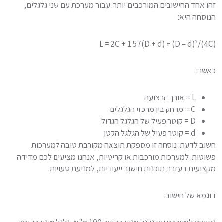
זהו אחד החישובים המורכבים יותר. עבור מערכת עם שני גלגלים,
הנוסחה היא:
(L = 2C + 1.57(D + d) + (D – d)²/(4C
כאשר:
L = אורך הרצועה
C = מרחק בין מרכזי הגלגלים
D = קוטר פעיל של הגלגל הגדול
d = קוטר פעיל של הגלגל הקטן
חשוב לדעת: נוסחה זו מספקת תוצאה מקורבת טובה למערכות
פשוטות. למערכות מורכבות או קריטיות, אנחנו מציעים לכם מדידה
מקצועית בעזרת תוכנות חישוב ייעודיות, למניעת טעויות.
דוגמא של חישוב:
נתייחס למערכת עם גלגל מניע בקוטר 100 מ"מ, גלגל מונע בקוטר