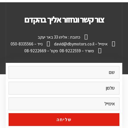
צור קשר ונחזור אליך בהקדם
כתובת : אליהו 33 באר יעקב
אימייל – david@dbymotors.co.il
נייד – 050-8335566
משרד – 08-9222559
פקס' – 08-9222669
שליחה