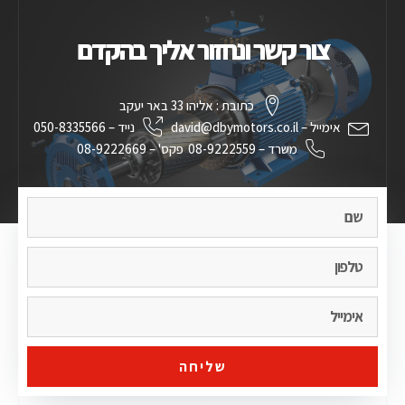
צור קשר ונחזור אליך בהקדם
כתובת : אליהו 33 באר יעקב
אימייל – david@dbymotors.co.il
נייד – 050-8335566
משרד – 08-9222559
פקס' – 08-9222669
שליחה