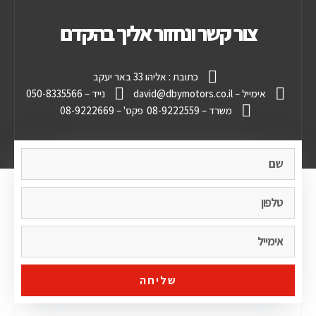
צור קשר ונחזור אליך בהקדם
כתובת : אליהו 33 באר יעקב
אימייל – david@dbymotors.co.il
נייד – 050-8335566
משרד – 08-9222559
פקס' – 08-9222669
שליחה