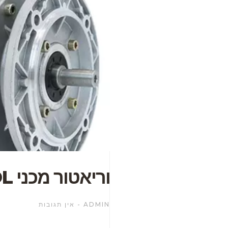
וריאטור מכני UDL
ADMIN
אין תגובות