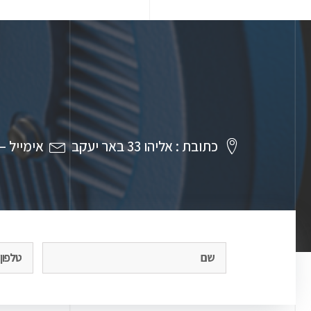
כתובת : אליהו 33 באר יעקב
אימייל – vid@dbymotors.co.il