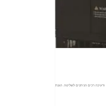
שליטה ובקרה על מנועיי חשמל. הנעה ודעיכה רכים הניתנים לשליטה. הגנת