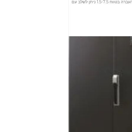
וראיטור מכאני בצורת עגינה של 5B ו B3 תוצרת DBY טווח מהירות מתכוונן יכול להיות מדויק עד 0.5~1 סל"ד יחס העברה בטווח 1.5-7.5 ניתן לשלב עם