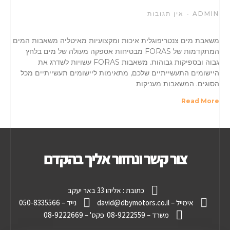
ADMIN
אין תגובות
משאבת מים צנטריפוגלית איכות ומקצועיות מאיטליה משאבות המים
המתקדמות של FORAS מבטיחות אספקה מעולה של מים בלחץ
גבוה ובספיקות גבוהות. משאבות FORAS עשויות לשדרג את
היישומים התעשייתיים שלכם, מתאימות ליישומים תעשייתיים מכל
הסוגים. המשאבות מעניקות
Read More
צור קשר ונחזור אליך בהקדם
כתובת : אליהו 33 באר יעקב
אימייל – david@dbymotors.co.il
נייד – 050-8335566
משרד – 08-9222559
פקס' – 08-9222669