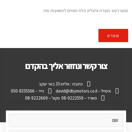
מנועי רטט תוצרת איטליה תלת פאזיים למשאבות טיח
מפרט
צור קשר ונחזור אליך בהקדם
כתובת : אליהו 33 באר יעקב
אימייל – david@dbymotors.co.il
נייד – 050-8335566
משרד – 08-9222559
פקס' – 08-9222669