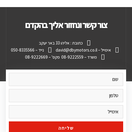
צור קשר ונחזור אליך בהקדם
כתובת : אליהו 33 באר יעקב
אימייל – david@dbymotors.co.il
נייד – 050-8335566
משרד – 08-9222559
פקס' – 08-9222669
שליחה