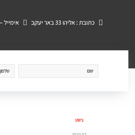
כתובת : אליהו 33 באר יעקב
אימייל – vid@dbymotors.co.il
ניווט
דף הבית