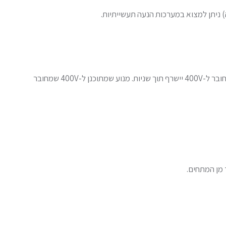
ההתאמה בין המנוע למתח החשמל היא קריטית – חיבור מנוע למתח לא נכון עלול לגרום לנזק מיידי ובלתי הפיך. מנוע שמתוכנן ל-230V שמחובר ל-400V יישרף תוך שניות. מנוע שמתוכנן ל-400V שמחובר
מן המתחים.