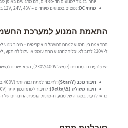
יותר. בניגוד למנועים חד-פאזיים, הם מתניעים באופן טבע
מתחי DC
: נפוצים במנועים מיוחדים – 12V, 24V, 48V ברכבים חשמליים וציוד נייד; מתחים גבוהים יותר (110V, 220V, 300V ומעלה) ניתן למצוא במערכות הנעה תעשייתיות.
התאמת המנוע למערכת החשמ
ל-230V לרוב לא יצליח להתניע תחת עומס או עלול להיתקע, למשוך זרם גבוה ולהתחמם.
יש מנועים דו-מתחיים (למשל 230V/400V), המאפשרים גמישות בהתקנה. המתח משתנה לפי אופן החיבור:
חיבור כוכב (Star/Y)
: לחיבור למתח גבוה יותר (400V בין פאזות)
חיבור משולש (Delta/Δ)
: לחיבור למתח נמוך יותר (230V בין פאזות)
כדאי לדעת: במקרה של מנוע דו-מתחי, קופסת החיבורים של ה
סובלנות מתח