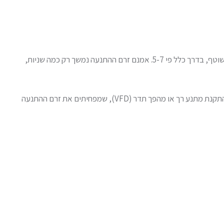
זרם התנעה (Starting Current) – נקודה חשובה שרבים מתעלמים ממנה: בזמן ההתנעה, המנוע מושך זרם גבוה בהרבה מזרם העבודה השוטף, בדרך כלל פי 5-7. אמנם זרם ההתנעה נמשך רק כמה שניות,
אם יש לכם מספר מנועים גדולים, אסור שכולם יתניעו בו-זמנית – זה יכול לגרום לנפילת מתח משמעותית ואף להקפצת מפסקים. הפתרון: התקנת מתנע רך או מהפך תדר (VFD), שמפחיתים את זרם ההתנעה