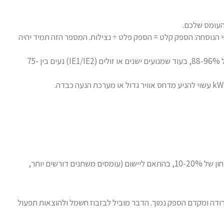
העומס שלכם.
 הנוסחה: הספק קלט = הספק פלט ÷ נצילות. המספר הזה תמיד יהיה
– היחס בין הספק הפלט להספק הקלט מוגדר באחוזים. מנוע מודרני איכותי (IE3/IE4) יכול להגיע לנצילות של 88-96%, בעוד שמנועים ישנים או זולים (IE1/IE2) נעים בין 75-
אחת השגיאות הנפוצות ביותר שאנחנו רואים, היא בחירת מנוע בדיוק לפי העומס החישובי. זוהי טעות יקרה – תמיד כדאי להוסיף מקדם ביטחון של 10-20%, בהתאם ליישום (עומסים משתנים דורשים יותר,
. מנוע שעובד בעומס חלקי נמוך (מתחת ל-50% מההספק) יהיה בעל נצילות ירודה ומקדם הספק נמוך. הדבר מוביל לבזבוז חשמל ולהוצאות תפעול