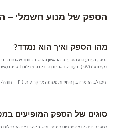
הספק של מנוע חשמלי – ה
מהו הספק ואיך הוא נמדד?
הספק המנוע הוא הפרמטר הראשון והחשוב ביותר שאנחנו בודק
בקילוואט (kW), בעוד שבארצות הברית ובמדינות נוספות משתמשים בכוח סוס (HP).
שימו לב: ההמרה בין היחידות פשוטה אך קריטית. 1 HP שווה ל-0.746 kW, ולכן 1 kW שווה ל-1.341 HP. כשאתם רוכשים מנוע, חשוב לוודא שאתם משווים את אותן יחידות.
סוגים של הספק המופיעים במ
במפרט תמצאו מספר סוגי הספק, וחשוב להבין את ההבדלים בי