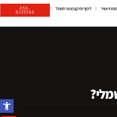
050-
פוחי אוויר
ליפוף ותיקון מנועי חשמל
8335566
מלי?
פתח סרגל