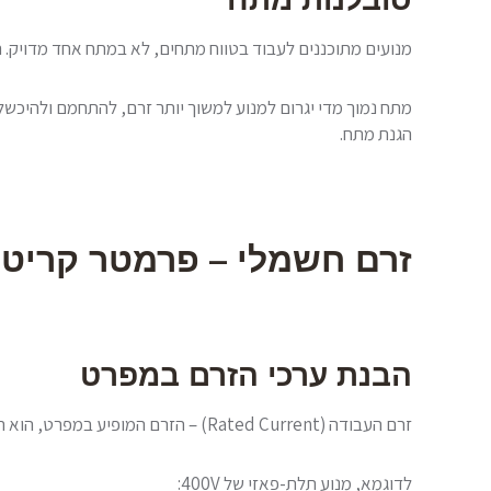
מנועים מתוכננים לעבוד בטווח מתחים, לא במתח אחד מדויק. הסטנדרט הבינלאומי מאפשר סטייה ש
מתח נמוך מדי יגרום למנוע למשוך יותר זרם, להתחמם ולהיכשל 
הגנת מתח.
זרם חשמלי – פרמטר קריטי 
הבנת ערכי הזרם במפרט
זרם העבודה (Rated Current) – הזרם המופיע במפרט, הוא הזרם שהמנוע מושך בעומס מלא ובמתח נומינלי. ערך זה קריטי לתכנון המערכת החשמלית כולה. ככל שההספק עולה, כך עולה הזרם.
לדוגמא, מנוע תלת-פאזי של 400V: