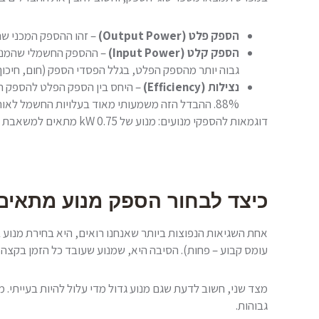
הספק פלט (Output Power)
– זהו ההספק המכני שה
הספק קלט (Input Power)
– ההספק החשמלי שהמנוע 
גבוה יותר מהספק הפלט, בגלל הפסדי הספק (חום, חיכו
נצילות (Efficiency)
88%. ההבדל הזה משמעותי מאוד בעלויות החשמל לאורך זמן.
דוגמאות להספקי מנועים: מנוע של 0.75 kW מתאים למשאבת מים ביתית; מנוע של 5.5 kW נפוץ במכונות תעשייתיות קטנות; ומנוע של 75 kW עשוי להניע מדחס אוויר גדול או מערכת הנעה כבדה.
כיצד לבחור הספק מנוע מתאים
עומס קבוע – פחות). הסיבה היא, שמנוע שעובד כל הזמן בקצה 
גבוהות.