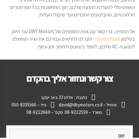
האופטימלי למערכת ההנעה שלכם, תוך התחשבות בכל הפרמטרים
הרלוונטיים, מהביצועים הטכניים ועד שיקולי העלות.
אל תמתינו, צרו קשר עם צוות המומחים של DBY Motors עוד היום
בטלפון
ותנו לנו להתאים עבורכם את הגיר המושלם
050-8335566
למנוע ה-AC שלכם, לשפר ביצועים ולחסוך זמן וכסף.
צור קשר ונחזור אליך בהקדם
כתובת : אליהו 33 באר יעקב
אימייל – david@dbymotors.co.il
נייד – 050-8335566
משרד – 08-9222559
פקס' – 08-9222669