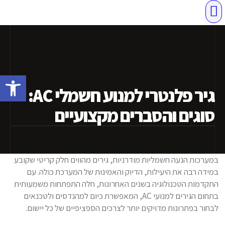
חלפים למשאבות טיח
מפוחי אוויר
עיבוד שבבי
מנועי חשמל
ליפוף ותיקון מנועי חשמל
משנה מהירות
פתח סרגל
גיר פלנטרי למנוע חשמלי AC:
סוגים והסברים מקצועיים
במערכות הנעה חשמליות מודרניות, גירים מהווים חלק קריטי שקובע
במידה רבה את היעילות, הדיוק והאמינות של המערכת כולה. עם
התקדמות הטכנולוגיה בשנים האחרונות, חלה התפתחות משמעותית
בתחום הגירים למנועי AC, המאפשרת כיום למהנדסים ולטכנאים
לבחור בפתרונות מדויקים יותר לצרכים הספציפיים של כל יישום.